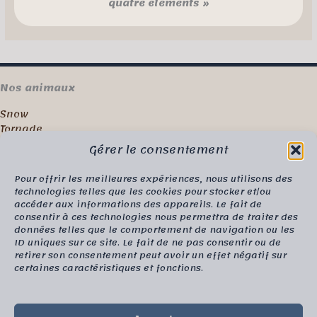
quatre éléments »
Nos animaux
Snow
Tornade
Nos Chatons
Gérer le consentement
Nos précédents Chatons
Pour offrir les meilleures expériences, nous utilisons des
Nous connaître
technologies telles que les cookies pour stocker et/ou
accéder aux informations des appareils. Le fait de
L’équipe
consentir à ces technologies nous permettra de traiter des
Moustaches Club – Pension
données telles que le comportement de navigation ou les
Boutique
ID uniques sur ce site. Le fait de ne pas consentir ou de
retirer son consentement peut avoir un effet négatif sur
Besoin d'aide
certaines caractéristiques et fonctions.
Contact
Devenir adoptant d’un chaton
Politique Cookies